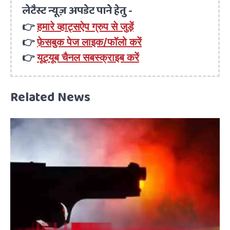
लेटैस्ट न्यूज़ अपडेट पाने हेतु -
👉
हमारे व्हाट्सऐप ग्रुप से जुड़ें
👉
फ़ेसबुक पेज लाइक/फॉलो करें
👉
यूट्यूब चैनल सबस्क्राइब करें
Related News