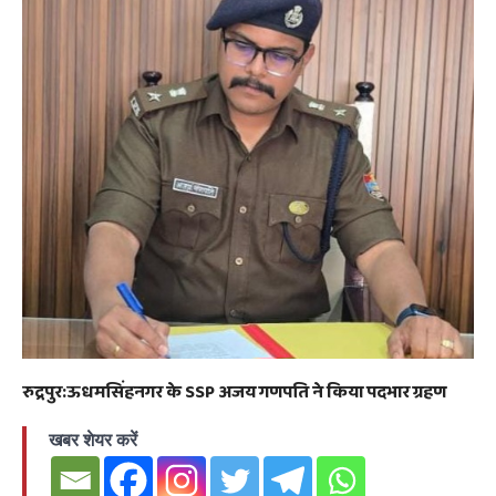
रुद्रपुर:ऊधमसिंहनगर के SSP अजय गणपति ने किया पदभार ग्रहण
खबर शेयर करें