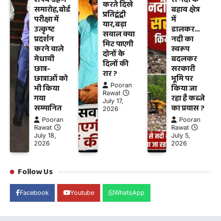
करते दिखे
समारोह,बोर्ड
बहाव क्षेत्र
प्रतिद्वंद्वी
परीक्षा में
में
यार,बड़ा
उत्कृष्ट
डालकर…
सवाल क्या
प्रदर्शन
नदी का
मिट पाएगी
करने वाले
स्वरूप
दोनों के
मेधावी
बदलकर
दिलों की
छात्र-
सरकारी
रार ?
छात्राओं को
भूमि पर
Pooran
भी किया
किया जा
Rawat
गया
रहा है कब्जे
July 17,
सम्मानित
का प्रयास ?
2026
Pooran
Pooran
Rawat
Rawat
July 18,
July 5,
2026
2026
Follow Us
Facebook
Youtube
WhatsApp