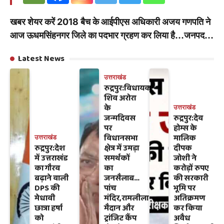
खबर शेयर करें 2018 बैच के आईपीएस अधिकारी अजय गणपति ने
आज ऊधमसिंहनगर जिले का पदभार ग्रहण कर लिया है…जनपद…
Latest News
उत्तराखंड
रुद्रपुर:विधायक
शिव अरोरा
के
उत्तराखंड
जन्मदिवस
रुद्रपुर:देव
पर
होम्स के
विधानसभा
मालिक
उत्तराखंड
रुद्रपुर:देश
क्षेत्र में उमड़ा
दीपक
में उत्तराखंड
समर्थकों
जोशी ने
का गौरव
का
करोड़ों रुपए
बढ़ाने वाली
जनसैलाब…
की सरकारी
DPS की
पांच
भूमि पर
मेधावी
मंदिर,रामलीला
अतिक्रमण
छात्रा हर्षा
मैदान और
कर किया
को
ट्रांजिट कैंप
अवैध