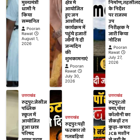
मुख्यमंत्री
क्षेत्र मे
निर्माण,तहसीलद
धामी ने
आयोजित
के निर्देश
किया
हुए जन
पर राजस्व
सम्मानित
आशीर्वाद
उप
कार्यक्रम में
निरीक्षक ने
Pooran
पहुंचे हजारों
जारी किया
Rawat
August 1,
लोगों ने दी
नोटिस
2026
जन्मदिन
Pooran
की
Rawat
शुभकामनाएं
July 27,
2026
Pooran
Rawat
July 30,
2026
उत्तराखंड
उत्तराखंड
रुद्रपुर:जेसीज
रुद्रपुर:तो
पब्लिक
क्या,पॉश
स्कूल में
कॉलोनी का
उत्तराखंड
आयोजित
सैकड़ों टन
रुद्रपुर:पड़ी
हुआ छात्र
कूड़ा-कचरा
फटकार तो
परिषद
JCB मशीन
गलबहियां
शपथ ग्रहण
से नदी के