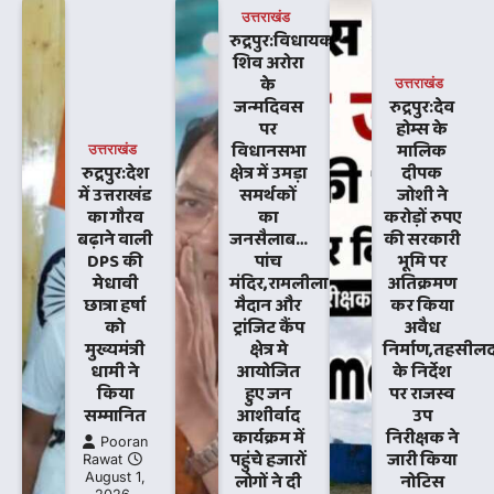
उत्तराखंड
रुद्रपुर:विधायक
शिव अरोरा
के
उत्तराखंड
जन्मदिवस
रुद्रपुर:देव
पर
होम्स के
विधानसभा
मालिक
उत्तराखंड
रुद्रपुर:देश
क्षेत्र में उमड़ा
दीपक
में उत्तराखंड
समर्थकों
जोशी ने
का गौरव
का
करोड़ों रुपए
बढ़ाने वाली
जनसैलाब…
की सरकारी
DPS की
पांच
भूमि पर
मेधावी
मंदिर,रामलीला
अतिक्रमण
छात्रा हर्षा
मैदान और
कर किया
को
ट्रांजिट कैंप
अवैध
मुख्यमंत्री
क्षेत्र मे
निर्माण,तहसीलद
धामी ने
आयोजित
के निर्देश
किया
हुए जन
पर राजस्व
सम्मानित
आशीर्वाद
उप
कार्यक्रम में
निरीक्षक ने
Pooran
पहुंचे हजारों
जारी किया
Rawat
August 1,
लोगों ने दी
नोटिस