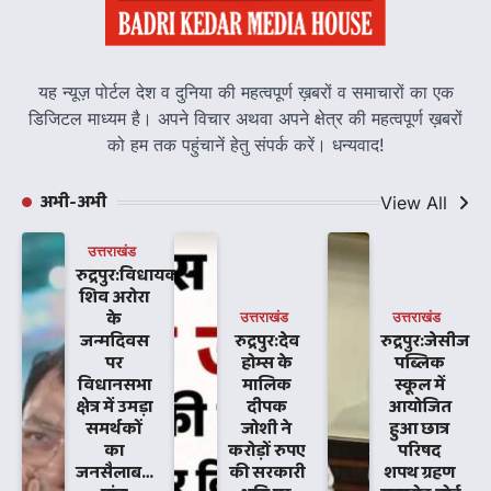
यह न्यूज़ पोर्टल देश व दुनिया की महत्वपूर्ण ख़बरों व समाचारों का एक
डिजिटल माध्यम है। अपने विचार अथवा अपने क्षेत्र की महत्वपूर्ण ख़बरों
को हम तक पहुंचानें हेतु संपर्क करें। धन्यवाद!
अभी-अभी
View All
उत्तराखंड
रुद्रपुर:विधायक
शिव अरोरा
के
उत्तराखंड
उत्तराखंड
जन्मदिवस
रुद्रपुर:देव
रुद्रपुर:जेसीज
पर
होम्स के
पब्लिक
विधानसभा
मालिक
स्कूल में
क्षेत्र में उमड़ा
दीपक
आयोजित
समर्थकों
जोशी ने
हुआ छात्र
का
करोड़ों रुपए
परिषद
जनसैलाब…
की सरकारी
शपथ ग्रहण