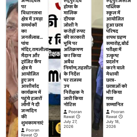
जन्मदिवस
रुद्रपुर:देव
रुद्रपुर:जेसीज
पर
होम्स के
पब्लिक
विधानसभा
मालिक
स्कूल में
क्षेत्र में उमड़ा
दीपक
आयोजित
समर्थकों
जोशी ने
हुआ छात्र
का
करोड़ों रुपए
परिषद
जनसैलाब…
की सरकारी
शपथ ग्रहण
पांच
भूमि पर
समारोह,बोर्ड
मंदिर,रामलीला
अतिक्रमण
परीक्षा में
मैदान और
कर किया
उत्कृष्ट
ट्रांजिट कैंप
अवैध
प्रदर्शन
क्षेत्र मे
निर्माण,तहसीलदार
करने वाले
आयोजित
के निर्देश
मेधावी
हुए जन
पर राजस्व
छात्र-
आशीर्वाद
उप
छात्राओं को
कार्यक्रम में
निरीक्षक ने
भी किया
पहुंचे हजारों
जारी किया
गया
लोगों ने दी
नोटिस
सम्मानित
जन्मदिन
Pooran
Pooran
की
Rawat
Rawat
शुभकामनाएं
July 27,
July 18,
2026
2026
Pooran
Rawat