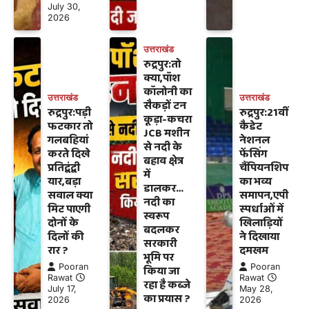
July 30,
2026
उत्तराखंड
रुद्रपुर:तो
क्या,पॉश
कॉलोनी का
उत्तराखंड
उत्तराखंड
सैकड़ों टन
रुद्रपुर:पड़ी
रुद्रपुर:21वीं
कूड़ा-कचरा
फटकार तो
कैडेट
JCB मशीन
गलबहियां
नेशनल
से नदी के
करते दिखे
फेंसिंग
बहाव क्षेत्र
प्रतिद्वंद्वी
चैंपियनशिप
में
यार,बड़ा
का भव्य
डालकर…
सवाल क्या
समापन,एपी
नदी का
मिट पाएगी
स्पर्धाओं में
स्वरूप
दोनों के
खिलाड़ियों
बदलकर
दिलों की
ने दिखाया
सरकारी
रार ?
दमखम
भूमि पर
Pooran
Pooran
किया जा
Rawat
Rawat
रहा है कब्जे
July 17,
May 28,
का प्रयास ?
2026
2026