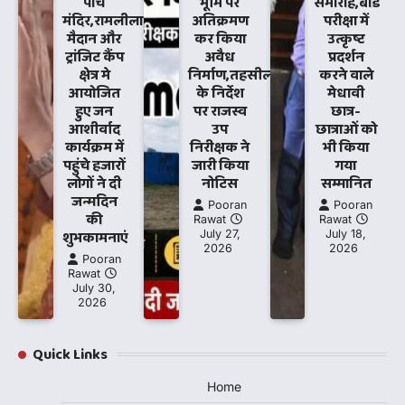
पांच
भूमि पर
समारोह,बोर्ड
मंदिर,रामलीला
अतिक्रमण
परीक्षा में
मैदान और
कर किया
उत्कृष्ट
ट्रांजिट कैंप
अवैध
प्रदर्शन
क्षेत्र मे
निर्माण,तहसीलदार
करने वाले
आयोजित
के निर्देश
मेधावी
हुए जन
पर राजस्व
छात्र-
आशीर्वाद
उप
छात्राओं को
कार्यक्रम में
निरीक्षक ने
भी किया
पहुंचे हजारों
जारी किया
गया
लोगों ने दी
नोटिस
सम्मानित
जन्मदिन
Pooran
Pooran
की
Rawat
Rawat
शुभकामनाएं
July 27,
July 18,
2026
2026
Pooran
Rawat
July 30,
2026
Quick Links
Home