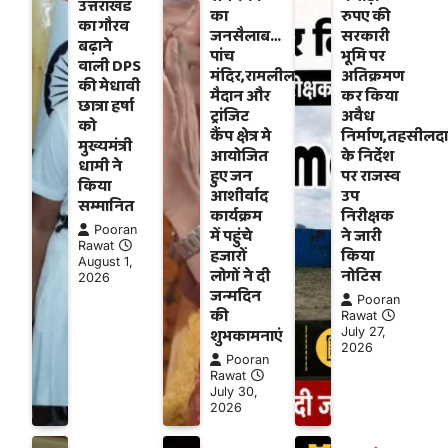
उत्तराखंड
का
रुपए की
का गौरव
जनसैलाब…
सरकारी
बढ़ाने
पांच
भूमि पर
वाली DPS
मंदिर,रामलीला
अतिक्रमण
की मेधावी
मैदान और
कर किया
छात्रा हर्षा
ट्रांजिट
अवैध
को
कैंप क्षेत्र मे
निर्माण,तहसीलदा
मुख्यमंत्री
आयोजित
के निर्देश
धामी ने
हुए जन
पर राजस्व
किया
आशीर्वाद
उप
सम्मानित
कार्यक्रम
निरीक्षक
Pooran
में पहुंचे
ने जारी
Rawat
हजारों
किया
August 1,
लोगों ने दी
नोटिस
2026
जन्मदिन
Pooran
की
Rawat
शुभकामनाएं
July 27,
2026
Pooran
Rawat
July 30,
2026