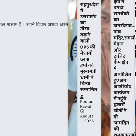
क्षेत्र में
रुद्रपुर:देश
उमड़ा
में
समर्थकों
उत्तराखंड
का
का
िजिटल माध्यम है। अपने विचार अथवा अपने
जनसैलाब…
गौरव
पांच
बढ़ाने
मंदिर,रामल
वाली
मैदान
DPS की
और
मेधावी
ट्रांजिट
छात्रा
कैंप क्षेत्र
हर्षा को
मे
मुख्यमंत्री
आयोजित
धामी ने
हुए जन
किया
आशीर्वाद
सम्मानित
कार्यक्रम
में पहुंचे
Pooran
हजारों
Rawat
लोगों ने
दी
August
1, 2026
जन्मदिन
की
शुभकामनाएं