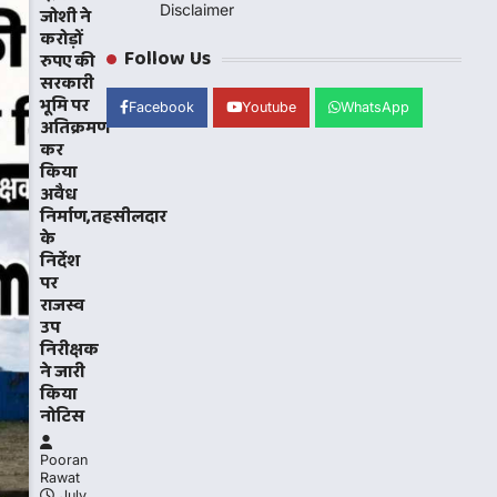
Disclaimer
जोशी ने
करोड़ों
Follow Us
रुपए की
सरकारी
भूमि पर
Facebook
Youtube
WhatsApp
अतिक्रमण
ीला
कर
किया
अवैध
निर्माण,तहसीलदार
के
निर्देश
पर
राजस्व
उप
निरीक्षक
ने जारी
किया
नोटिस
Pooran
Rawat
July