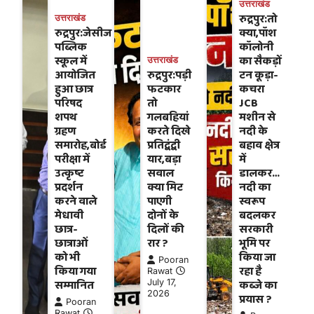
उत्तराखंड
रुद्रपुर:तो
उत्तराखंड
रुद्रपुर:जेसीज
क्या,पॉश
पब्लिक
कॉलोनी
स्कूल में
का सैकड़ों
उत्तराखंड
आयोजित
रुद्रपुर:पड़ी
टन कूड़ा-
हुआ छात्र
फटकार
कचरा
परिषद
तो
JCB
शपथ
गलबहियां
मशीन से
ग्रहण
करते दिखे
नदी के
समारोह,बोर्ड
प्रतिद्वंद्वी
बहाव क्षेत्र
परीक्षा में
यार,बड़ा
में
उत्कृष्ट
सवाल
डालकर…
प्रदर्शन
क्या मिट
नदी का
करने वाले
पाएगी
स्वरूप
मेधावी
दोनों के
बदलकर
छात्र-
दिलों की
सरकारी
छात्राओं
रार ?
भूमि पर
को भी
किया जा
Pooran
किया गया
रहा है
Rawat
सम्मानित
July 17,
कब्जे का
2026
प्रयास ?
Pooran
Rawat