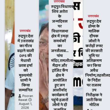
उत्तराखंड
रुद्रपुर:विधायक
शिव अरोरा
के
उत्तराखंड
जन्मदिवस
रुद्रपुर:देव
पर
होम्स के
विधानसभा
मालिक
उत्तराखंड
रुद्रपुर:देश
क्षेत्र में उमड़ा
दीपक
में उत्तराखंड
समर्थकों
जोशी ने
का गौरव
का
करोड़ों रुपए
बढ़ाने वाली
जनसैलाब…
की सरकारी
DPS की
पांच
भूमि पर
मेधावी
मंदिर,रामलीला
अतिक्रमण
छात्रा हर्षा
मैदान और
कर किया
को
ट्रांजिट कैंप
अवैध
मुख्यमंत्री
क्षेत्र मे
निर्माण,तहसीलद
धामी ने
आयोजित
के निर्देश
किया
हुए जन
पर राजस्व
सम्मानित
आशीर्वाद
उप
कार्यक्रम में
निरीक्षक ने
Pooran
पहुंचे हजारों
जारी किया
Rawat
August 1,
लोगों ने दी
नोटिस
2026
जन्मदिन