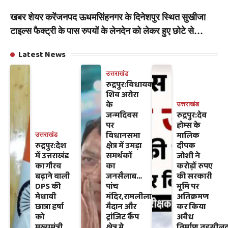
खबर शेयर करेंजनपद ऊधमसिंहनगर के दिनेशपुर स्थित सुखीजा
टाइल्स फैक्ट्री के पास रुपयों के लेनदेन को लेकर हुए छोटे से…
Latest News
उत्तराखंड
रुद्रपुर:विधायक
शिव अरोरा
के
उत्तराखंड
जन्मदिवस
रुद्रपुर:देव
पर
होम्स के
विधानसभा
मालिक
उत्तराखंड
रुद्रपुर:देश
क्षेत्र में उमड़ा
दीपक
में उत्तराखंड
समर्थकों
जोशी ने
का गौरव
का
करोड़ों रुपए
बढ़ाने वाली
जनसैलाब…
की सरकारी
DPS की
पांच
भूमि पर
मेधावी
मंदिर,रामलीला
अतिक्रमण
छात्रा हर्षा
मैदान और
कर किया
को
ट्रांजिट कैंप
अवैध
मुख्यमंत्री
क्षेत्र मे
निर्माण,तहसीलद