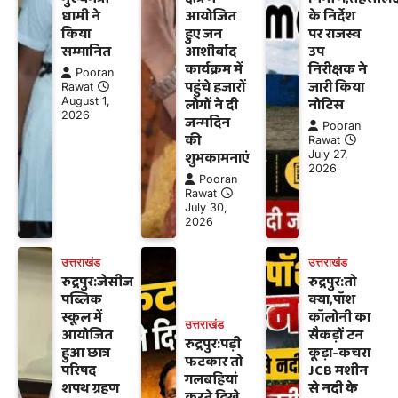
धामी ने
आयोजित
के निर्देश
किया
हुए जन
पर राजस्व
सम्मानित
आशीर्वाद
उप
कार्यक्रम में
निरीक्षक ने
Pooran
पहुंचे हजारों
जारी किया
Rawat
August 1,
लोगों ने दी
नोटिस
2026
जन्मदिन
Pooran
की
Rawat
शुभकामनाएं
July 27,
2026
Pooran
Rawat
July 30,
2026
उत्तराखंड
उत्तराखंड
रुद्रपुर:जेसीज
रुद्रपुर:तो
पब्लिक
क्या,पॉश
स्कूल में
कॉलोनी का
उत्तराखंड
आयोजित
सैकड़ों टन
रुद्रपुर:पड़ी
हुआ छात्र
कूड़ा-कचरा
फटकार तो
परिषद
JCB मशीन
गलबहियां
शपथ ग्रहण
से नदी के
करते दिखे