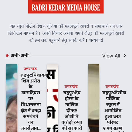
यह न्यूज़ पोर्टल देश व दुनिया की महत्वपूर्ण ख़बरों व समाचारों का एक
डिजिटल माध्यम है। अपने विचार अथवा अपने क्षेत्र की महत्वपूर्ण ख़बरों
को हम तक पहुंचानें हेतु संपर्क करें। धन्यवाद!
अभी-अभी
View All
उत्तराखंड
रुद्रपुर:विधायक
शिव अरोरा
के
उत्तराखंड
उत्तराखंड
जन्मदिवस
रुद्रपुर:देव
रुद्रपुर:जेसीज
पर
होम्स के
पब्लिक
विधानसभा
मालिक
स्कूल में
क्षेत्र में उमड़ा
दीपक
आयोजित
समर्थकों
जोशी ने
हुआ छात्र
का
करोड़ों रुपए
परिषद
जनसैलाब…
की सरकारी
शपथ ग्रहण