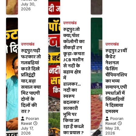
July 30,
2026
उत्तराखंड
रुद्रपुर:तो
क्या,पॉश
कॉलोनी का
उत्तराखंड
उत्तराखंड
सैकड़ों टन
रुद्रपुर:पड़ी
रुद्रपुर:21वीं
कूड़ा-कचरा
फटकार तो
कैडेट
JCB मशीन
गलबहियां
नेशनल
से नदी के
करते दिखे
फेंसिंग
बहाव क्षेत्र
प्रतिद्वंद्वी
चैंपियनशिप
में
यार,बड़ा
का भव्य
डालकर…
सवाल क्या
समापन,एपी
नदी का
मिट पाएगी
स्पर्धाओं में
स्वरूप
दोनों के
खिलाड़ियों
बदलकर
दिलों की
ने दिखाया
सरकारी
रार ?
दमखम
भूमि पर
Pooran
Pooran
किया जा
Rawat
Rawat
रहा है कब्जे
July 17,
May 28,
का प्रयास ?
2026
2026