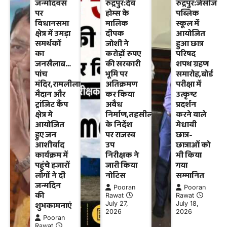
जन्मदिवस
रुद्रपुर:देव
रुद्रपुर:जेसीज
पर
होम्स के
पब्लिक
विधानसभा
मालिक
स्कूल में
क्षेत्र में उमड़ा
दीपक
आयोजित
समर्थकों
जोशी ने
हुआ छात्र
का
करोड़ों रुपए
परिषद
जनसैलाब…
की सरकारी
शपथ ग्रहण
पांच
भूमि पर
समारोह,बोर्ड
मंदिर,रामलीला
अतिक्रमण
परीक्षा में
मैदान और
कर किया
उत्कृष्ट
ट्रांजिट कैंप
अवैध
प्रदर्शन
क्षेत्र मे
निर्माण,तहसीलदार
करने वाले
आयोजित
के निर्देश
मेधावी
हुए जन
पर राजस्व
छात्र-
आशीर्वाद
उप
छात्राओं को
कार्यक्रम में
निरीक्षक ने
भी किया
पहुंचे हजारों
जारी किया
गया
लोगों ने दी
नोटिस
सम्मानित
जन्मदिन
Pooran
Pooran
की
Rawat
Rawat
शुभकामनाएं
July 27,
July 18,
2026
2026
Pooran
Rawat