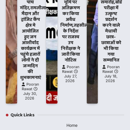
पांच
भूमि पर
समारोह,बोर्ड
मंदिर,रामलीला
अतिक्रमण
परीक्षा में
मैदान और
कर किया
उत्कृष्ट
ट्रांजिट कैंप
अवैध
प्रदर्शन
क्षेत्र मे
निर्माण,तहसीलदार
करने वाले
आयोजित
के निर्देश
मेधावी
हुए जन
पर राजस्व
छात्र-
आशीर्वाद
उप
छात्राओं को
कार्यक्रम में
निरीक्षक ने
भी किया
पहुंचे हजारों
जारी किया
गया
लोगों ने दी
नोटिस
सम्मानित
जन्मदिन
Pooran
Pooran
की
Rawat
Rawat
शुभकामनाएं
July 27,
July 18,
2026
2026
Pooran
Rawat
July 30,
2026
Quick Links
Home