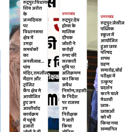
रुद्रपुर:विधायक
शिव अरोरा
के
उत्तराखंड
उत्तराखंड
जन्मदिवस
रुद्रपुर:देव
रुद्रपुर:जेसीज
पर
होम्स के
पब्लिक
विधानसभा
मालिक
स्कूल में
क्षेत्र में
दीपक
आयोजित
उमड़ा
जोशी ने
हुआ छात्र
समर्थकों
करोड़ों
परिषद
का
रुपए की
शपथ
जनसैलाब…
सरकारी
ग्रहण
पांच
भूमि पर
समारोह,बोर्ड
मंदिर,रामलीला
अतिक्रमण
परीक्षा में
मैदान और
कर किया
उत्कृष्ट
ट्रांजिट
अवैध
प्रदर्शन
कैंप क्षेत्र मे
निर्माण,तहसीलदार
करने वाले
आयोजित
के निर्देश
मेधावी
हुए जन
पर राजस्व
छात्र-
आशीर्वाद
उप
छात्राओं
कार्यक्रम
निरीक्षक
को भी
में पहुंचे
ने जारी
किया गया
हजारों
किया
सम्मानित