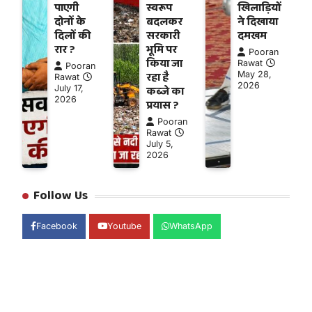
पाएगी
स्वरूप
खिलाड़ियों
दोनों के
बदलकर
ने दिखाया
दिलों की
सरकारी
दमखम
रार ?
भूमि पर
Pooran
किया जा
Rawat
Pooran
रहा है
May 28,
Rawat
2026
July 17,
कब्जे का
2026
प्रयास ?
Pooran
Rawat
July 5,
2026
Follow Us
Facebook
Youtube
WhatsApp