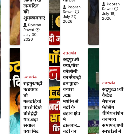
लोगों ने दी
नोटिस
Pooran
जन्मदिन
Pooran
Rawat
की
Rawat
July 18,
शुभकामनाएं
July 27,
2026
2026
Pooran
Rawat
July 30,
2026
उत्तराखंड
रुद्रपुर:तो
क्या,पॉश
कॉलोनी
का सैकड़ों
उत्तराखंड
रुद्रपुर:पड़ी
टन कूड़ा-
उत्तराखंड
फटकार
कचरा
रुद्रपुर:21वीं
तो
JCB
कैडेट
गलबहियां
मशीन से
नेशनल
करते दिखे
नदी के
फेंसिंग
प्रतिद्वंद्वी
बहाव क्षेत्र
चैंपियनशिप
यार,बड़ा
में
का भव्य
सवाल
डालकर…
समापन,एपी
क्या मिट
नदी का
स्पर्धाओं में